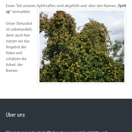
Einen Teil unseres Apfelsaftes wird abgefüllt und über den Namen „
Spirit
up
“ vermarktet.
Unser Streuobst
ist unbehandelt,
denn auch hier
nutzen wir das
Angebot der
Natur und
schätzen die
Arbeit der
Bienen.
Über uns