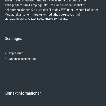
Wir sind ein Landwirtschaftliches Anwesen mit Gaststätte und
anliegendem FKK-Campingplatz. Um einen kleinen Einblick zu
bekommen können Sie auch den Film des SWR über unseren Hof in der
Mediathek ansehen: https://swrmediathek.de/player.htm?
show=7f882b12-7e4e-11e9-a7ff-005056a12b4c
Sonstiges
Impressum
Datenschutzerklärung
Kontaktinformationen